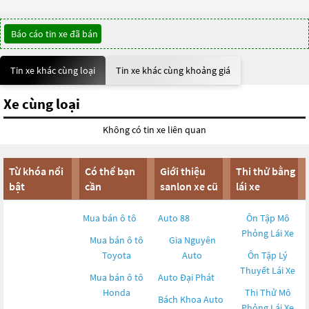
Báo cáo tin xe đã bán
Tin xe khác cùng loại
Tin xe khác cùng khoảng giá
Xe cùng loại
Không có tin xe liên quan
Từ khóa nổi
Có thể bạn
Giới thiệu
Thi thử bằng
bật
cần
sanlon xe cũ
lái xe
Mua bán ô tô
Auto 88
Ôn Tập Mô
Phỏng Lái Xe
Mua bán ô tô
Gia Nguyên
Toyota
Auto
Ôn Tập Lý
Thuyết Lái Xe
Mua bán ô tô
Auto Đại Phát
Honda
Thi Thử Mô
Bách Khoa Auto
Phỏng Lái Xe