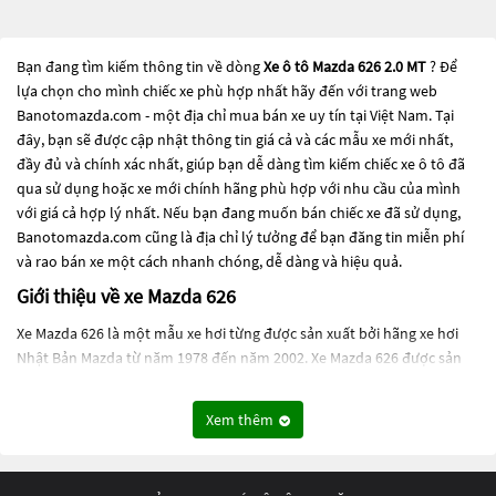
Bạn đang tìm kiếm thông tin về dòng
Xe ô tô Mazda 626 2.0 MT
? Để
lựa chọn cho mình chiếc xe phù hợp nhất hãy đến với trang web
Banotomazda.com - một địa chỉ mua bán xe uy tín tại Việt Nam. Tại
đây, bạn sẽ được cập nhật thông tin giá cả và các mẫu xe mới nhất,
đầy đủ và chính xác nhất, giúp bạn dễ dàng tìm kiếm chiếc xe ô tô đã
qua sử dụng hoặc xe mới chính hãng phù hợp với nhu cầu của mình
với giá cả hợp lý nhất. Nếu bạn đang muốn bán chiếc xe đã sử dụng,
Banotomazda.com cũng là địa chỉ lý tưởng để bạn đăng tin miễn phí
và rao bán xe một cách nhanh chóng, dễ dàng và hiệu quả.
Giới thiệu về xe Mazda 626
Xe Mazda 626 là một mẫu xe hơi từng được sản xuất bởi hãng xe hơi
Nhật Bản Mazda từ năm 1978 đến năm 2002. Xe Mazda 626 được sản
xuất dưới nhiều phiên bản khác nhau, bao gồm xe sedan và xe
hatchback.
Xem thêm
Được đưa ra vào năm 1978, Mazda 626 đầu tiên là một phiên bản nâng
cấp của Mazda Capella, và từ đó đã trở thành một trong những dòng
xe bán chạy nhất của Mazda trong nhiều năm. Trong suốt quá trình