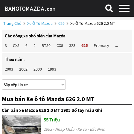
Trang Chủ
Xe Ô Tô Mazda
626
Xe Ô Tô Mazda 626 2.0 MT
Các dòng xe phổ biến của Mazda
3
CX5
6
2
BT50
CX8
323
626
Premacy
...
Theo năm:
2003
2002
2000
1993
Mua bán Xe ô tô Mazda 626 2.0 MT
Cần bán xe Mazda 626 2.0 MT 1993 Số tay màu Ghi
55 Triệu
1993 - Nhập khẩu - Xe cũ - Bắc Ninh