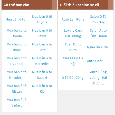
Có thể bạn cần
Giới thiệu sanlon xe cũ
Mua bán ô tô
Salon Ô Tô
Mua bán ô tô
Auto Lan Rừng
Toyota
Phú Quý
Mua bán ô tô
Mua bán ô tô
Luxury Cars
Salon Auto
Honda
Lexus
Hải Dương
Bình Thành
Mua bán ô tô
Mua bán ô tô
Tuấn Dũng
Ngân Hà Auto
Bmw
Ford
Auto
Mua bán ô tô
Mua bán ô tô
Chợ Xe Cũ Hà
Auto Chốt
Hyundai
Mercedes
Nội
Mua bán ô tô
Mua bán ô tô
Auto Hùng
Mitsubishi
Suzuki
Ô Tô Đất Cảng
Vương - Hải
Dương
Mua bán ô tô
Mua bán ô tô
Nissan
Kia
Mua bán ô tô
Vinfast