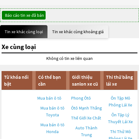
Báo cáo tin xe đã bán
Tin xe khác cùng loại
Tin xe khác cùng khoảng giá
Xe cùng loại
Không có tin xe liên quan
Từ khóa nổi
Có thể bạn
Giới thiệu
Thi thử bằng
bật
cần
sanlon xe cũ
lái xe
Mua bán ô tô
Phong Ôtô
Ôn Tập Mô
Phỏng Lái Xe
Mua bán ô tô
Ôtô Mạnh Thắng
Toyota
Ôn Tập Lý
Thế Giới Xe Chất
Thuyết Lái Xe
Mua bán ô tô
Auto Thành
Honda
Thi Thử Mô
Trung
Phỏng Lái Xe