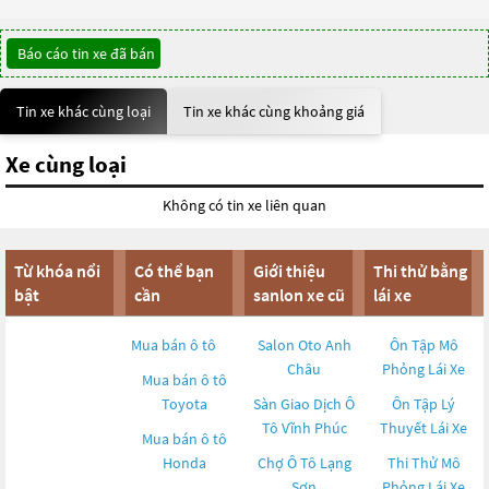
Báo cáo tin xe đã bán
Tin xe khác cùng loại
Tin xe khác cùng khoảng giá
Xe cùng loại
Không có tin xe liên quan
Từ khóa nổi
Có thể bạn
Giới thiệu
Thi thử bằng
bật
cần
sanlon xe cũ
lái xe
Mua bán ô tô
Salon Oto Anh
Ôn Tập Mô
Châu
Phỏng Lái Xe
Mua bán ô tô
Toyota
Sàn Giao Dịch Ô
Ôn Tập Lý
Tô Vĩnh Phúc
Thuyết Lái Xe
Mua bán ô tô
Honda
Chợ Ô Tô Lạng
Thi Thử Mô
Sơn
Phỏng Lái Xe